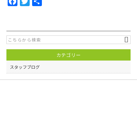
F
T
共
a
w
有
c
itt
e
er
b
o
カテゴリー
o
k
スタッフブログ