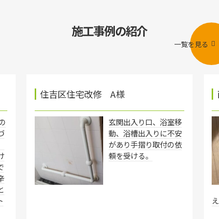
施工事例の紹介
一覧を見る
住吉区住宅改修 A様
の
玄関出入り口、浴室移
づ
動、浴槽出入りに不安
。
があり手摺り取付の依
け
頼を受ける。
で
辛
と
ト