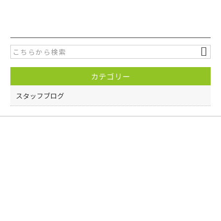
a
w
有
c
itt
e
er
b
o
カテゴリー
o
k
スタッフブログ