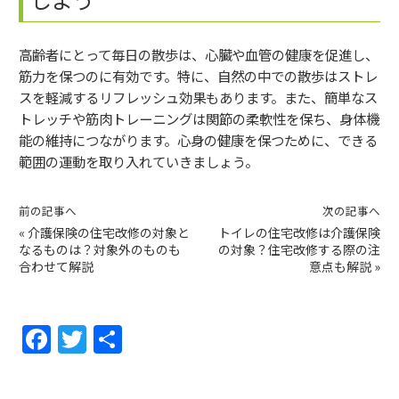
高齢者にとって毎日の散歩は、心臓や血管の健康を促進し、
筋力を保つのに有効です。特に、自然の中での散歩はストレ
スを軽減するリフレッシュ効果もあります。また、簡単なス
トレッチや筋肉トレーニングは関節の柔軟性を保ち、身体機
能の維持につながります。心身の健康を保つために、できる
範囲の運動を取り入れていきましょう。
前の記事へ
次の記事へ
«
介護保険の住宅改修の対象と
トイレの住宅改修は介護保険
なるものは？対象外のものも
の対象？住宅改修する際の注
合わせて解説
意点も解説
»
F
T
共
a
w
有
c
itt